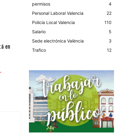
permisos
4
Personal Laboral Valencia
22
Policia Local Valencia
110
Salario
5
Sede electrónica València
3
tá en
Trafico
12
-