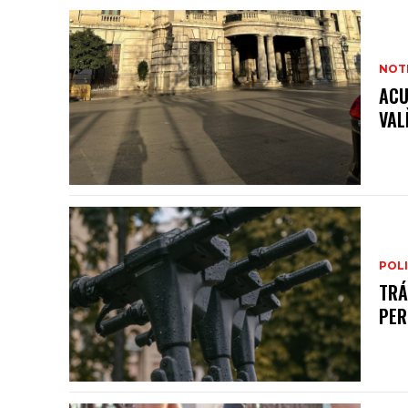
NOTI
ACU
VAL
POLI
TRÁ
PER