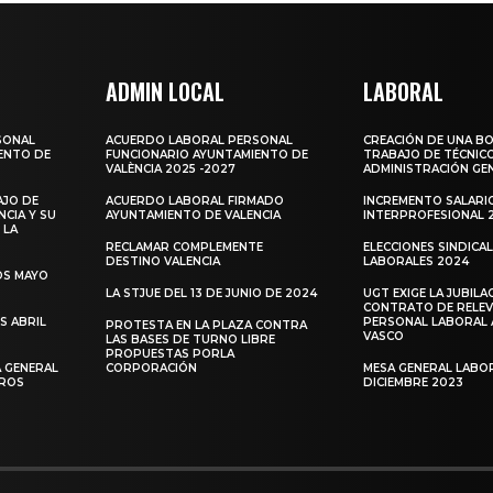
ADMIN LOCAL
LABORAL
SONAL
ACUERDO LABORAL PERSONAL
CREACIÓN DE UNA BO
ENTO DE
FUNCIONARIO AYUNTAMIENTO DE
TRABAJO DE TÉCNICO
VALÈNCIA 2025 -2027
ADMINISTRACIÓN GE
AJO DE
ACUERDO LABORAL FIRMADO
INCREMENTO SALARI
CIA Y SU
AYUNTAMIENTO DE VALENCIA
INTERPROFESIONAL 
 LA
RECLAMAR COMPLEMENTE
ELECCIONES SINDICA
DESTINO VALENCIA
LABORALES 2024
OS MAYO
LA STJUE DEL 13 DE JUNIO DE 2024
UGT EXIGE LA JUBILA
CONTRATO DE RELEV
S ABRIL
PERSONAL LABORAL 
PROTESTA EN LA PLAZA CONTRA
VASCO
LAS BASES DE TURNO LIBRE
PROPUESTAS PORLA
 GENERAL
CORPORACIÓN
MESA GENERAL LABO
EROS
DICIEMBRE 2023