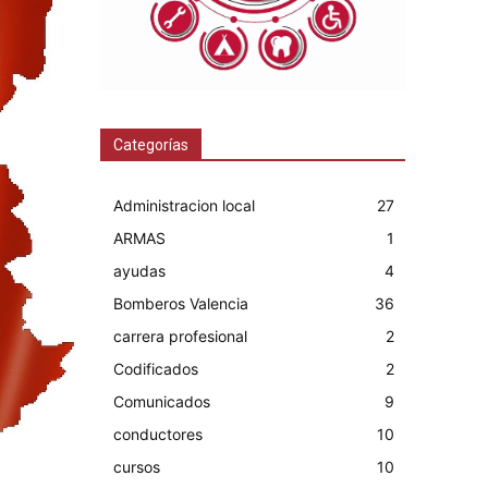
Categorías
Administracion local
27
ARMAS
1
ayudas
4
Bomberos Valencia
36
carrera profesional
2
Codificados
2
Comunicados
9
conductores
10
cursos
10