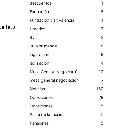
descuentos
1
Formación
6
Fundación visit valencia
1
nen todo
Horarios
3
Itv
3
Jurisprudencia
8
legislacion
5
legislacion
4
Mesa General Negociación
10
mesa general negociacion
7
Noticias
160
Oposiciones
29
Oposiciones
5
Palau de la música
2
Pensiones
5