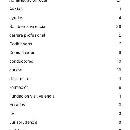
Administracion local
27
ARMAS
1
ayudas
4
Bomberos Valencia
36
carrera profesional
2
Codificados
2
Comunicados
9
conductores
10
cursos
10
descuentos
1
Formación
6
Fundación visit valencia
1
Horarios
3
Itv
3
Jurisprudencia
8