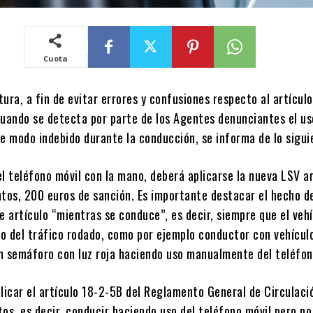
Cuota
ura, a fin de evitar errores y confusiones respecto al artícul
cuando se detecta por parte de los Agentes denunciantes el us
e modo indebido durante la conducción, se informa de lo sigui
 el teléfono móvil con la mano, deberá aplicarse la nueva LSV a
ntos, 200 euros de sanción. Es importante destacar el hecho d
e artículo “mientras se conduce”, es decir, siempre que el veh
o del tráfico rodado, como por ejemplo conductor con vehícul
n semáforo con luz roja haciendo uso manualmente del teléfon
licar el artículo 18-2-5B del Reglamento General de Circulaci
os, es decir, conducir haciendo uso del teléfono móvil pero no