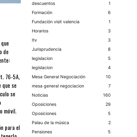
descuentos
1
Formación
6
Fundación visit valencia
1
Horarios
3
Itv
3
o que
Jurisprudencia
8
o de
legislacion
5
ente:
legislacion
4
rt. 76-5A,
Mesa General Negociación
10
e que se
mesa general negociacion
7
ículo se
Noticias
160
o
Oposiciones
29
o móvil.
Oposiciones
5
Palau de la música
2
ón para el
Pensiones
5
 tenerlo