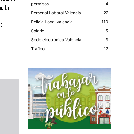
permisos
4
n. Un
Personal Laboral Valencia
22
Policia Local Valencia
110
lo
Salario
5
Sede electrónica València
3
Trafico
12