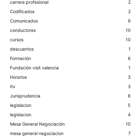
carrera profesional
2
Codificados
2
Comunicados
9
conductores
10
cursos
10
descuentos
1
Formación
6
Fundación visit valencia
1
Horarios
3
Itv
3
Jurisprudencia
8
legislacion
5
legislacion
4
Mesa General Negociación
10
mesa general negociacion
7