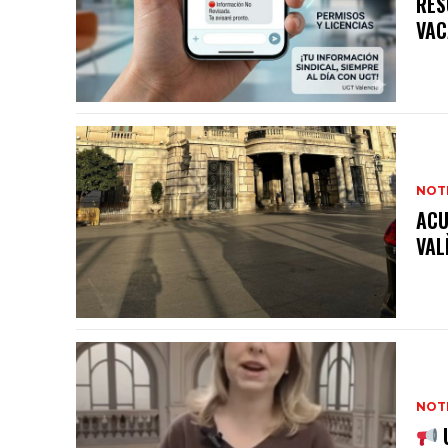
RES
VAC
NOTI
ACU
VAL
NOTI
U