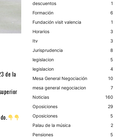
descuentos
1
Formación
6
Fundación visit valencia
1
Horarios
3
Itv
3
Jurisprudencia
8
legislacion
5
legislacion
4
3 de la
Mesa General Negociación
10
mesa general negociacion
7
superior
Noticias
160
Oposiciones
29
Oposiciones
5
udo.
Palau de la música
2
Pensiones
5