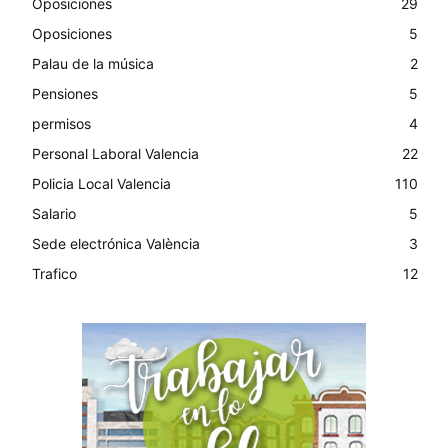
Oposiciones
29
Oposiciones
5
Palau de la música
2
Pensiones
5
permisos
4
Personal Laboral Valencia
22
Policia Local Valencia
110
Salario
5
Sede electrónica València
3
Trafico
12