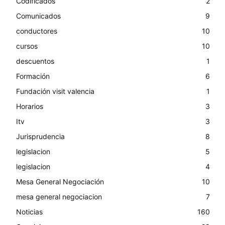
Codificados
2
Comunicados
9
conductores
10
cursos
10
descuentos
1
Formación
6
Fundación visit valencia
1
Horarios
3
Itv
3
Jurisprudencia
8
legislacion
5
legislacion
4
Mesa General Negociación
10
mesa general negociacion
7
Noticias
160