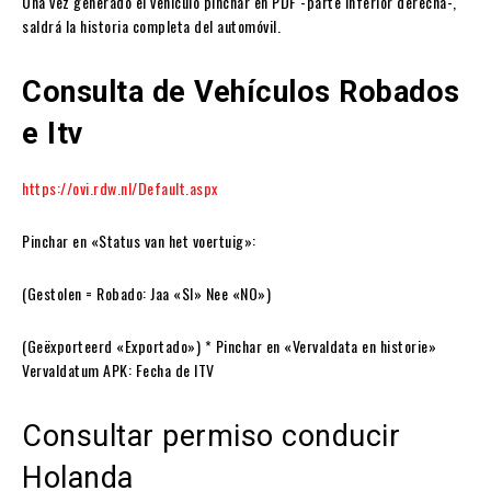
Una vez generado el vehículo pinchar en PDF -parte inferior derecha-,
saldrá la historia completa del automóvil.
Consulta de Vehículos Robados
e Itv
https://ovi.rdw.nl/Default.aspx
Pinchar en «Status van het voertuig»:
(Gestolen = Robado: Jaa «SI» Nee «NO»)
(Geëxporteerd «Exportado») * Pinchar en «Vervaldata en historie»
Vervaldatum APK: Fecha de ITV
Consultar permiso conducir
Holanda