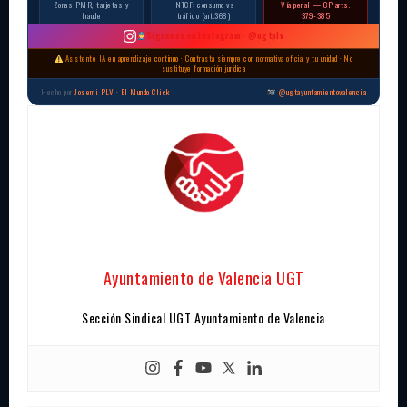
Zonas PMR, tarjetas y
INTCF: consumo vs
Vía penal — CP arts.
fraude
tráfico (art.368)
379-385
Síguenos en Instagram · @ugtplv
Asistente IA en aprendizaje continuo · Contrasta siempre con normativa oficial y tu unidad · No
sustituye formación jurídica
Hecho por
Josemi PLV · El Mundo Click
@ugtayuntamientovalencia
Ayuntamiento de Valencia UGT
Sección Sindical UGT Ayuntamiento de Valencia