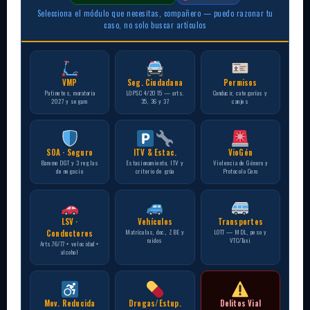
Selecciona el módulo que necesitas, compañero — puedo razonar tu
caso, no solo buscar artículos
VMP
Seg. Ciudadana
Permisos
Patinetes, moratoria
LOPSC 4/2015 — arts.
Conducir, categorías y
2027 y seguro
35, 36 y 37
canjes
SOA · Seguro
ITV & Estac.
VioGén
Baremo DGT y 3 reglas
Estacionamiento, ITV y
Violencia de Género y
de negocio
criterio de grúa
Protocolo Cero
LSV ·
Vehículos
Transportes
Matrículas, doc., ZBE y
LOTT — MDL, peso y
Conductores
ruidos
VTC/Taxi
Arts.76/77 + velocidad +
alcohol
Mov. Reducida
Drogas/Estup.
Delitos Vial